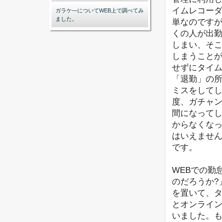
イムレコー
ガラケ―についてWEB上で調べてみ
ました。
単なのですが
くの人が出
しまい、そこ
しまうこと
せずにタイ
「退勤」の
ミスをして
度、ガチャ
間になって
からなくな
はいえません
です。
WEBでの勤
のだろうか?
を置いて、
とオンライ
いました。